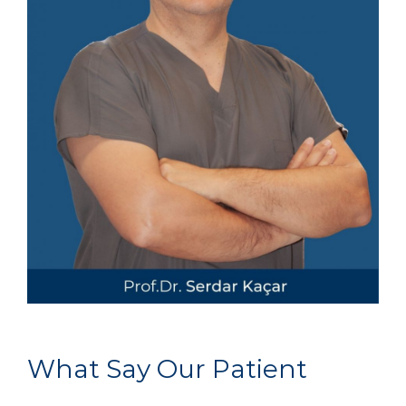
Prof. Dr. Serdar Kaçar
W
h
a
t
S
a
y
O
u
r
P
a
t
i
e
n
t
GENERAL SURGEON