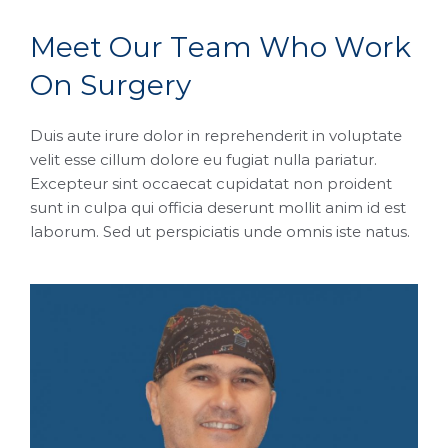
M
e
e
t
O
u
r
T
e
a
m
W
h
o
W
o
r
k
O
n
S
u
r
g
e
r
y
Duis aute irure dolor in reprehenderit in voluptate
velit esse cillum dolore eu fugiat nulla pariatur.
Excepteur sint occaecat cupidatat non proident
sunt in culpa qui officia deserunt mollit anim id est
laborum. Sed ut perspiciatis unde omnis iste natus.