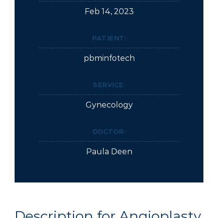
Feb 14, 2023
PATIENT:
pbminfotech
SERVICE:
Gynecology
DOCTOR:
Paula Deen
D
e
s
c
r
i
p
t
i
o
n
f
o
r
A
n
g
i
o
p
l
a
s
t
y