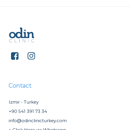
Contact
Izmir - Turkey
+90 541 391 73 34
info@odinclinicturkey.com
> Click Here via Whatsapp